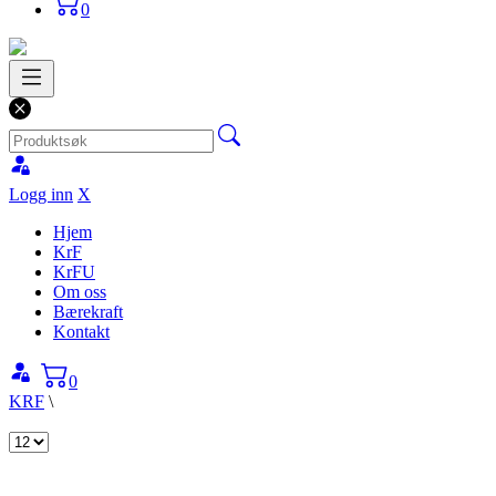
0
Logg inn
X
Hjem
KrF
KrFU
Om oss
Bærekraft
Kontakt
0
KRF
\