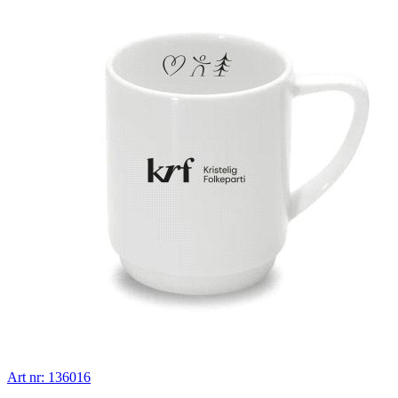
Art nr: 136016