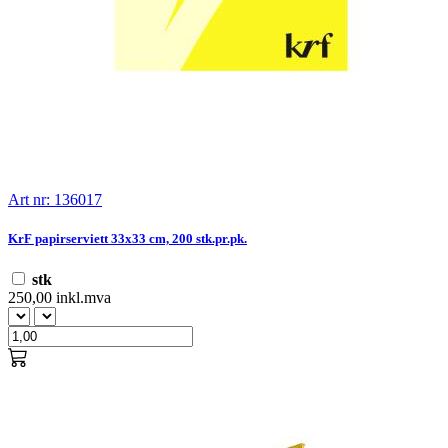
Art nr: 136017
KrF papirserviett 33x33 cm, 200 stk.pr.pk.
stk
250,00 inkl.mva