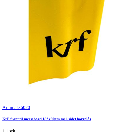
Art nr: 136020
KrF front til messebord 186x90cm m/1-sidet borrelås
stk