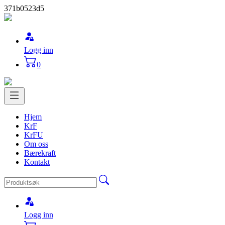
371b0523d5
Logg inn
0
Hjem
KrF
KrFU
Om oss
Bærekraft
Kontakt
Logg inn