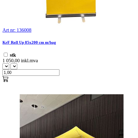
Art nr: 136008
KrF Roll Up 85x200 cm m/bag
stk
1 050,00 inkl.mva