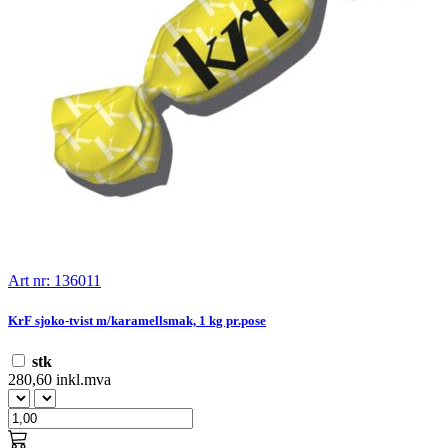
Art nr: 136011
KrF sjoko-tvist m/karamellsmak, 1 kg pr.pose
stk
280,60 inkl.mva