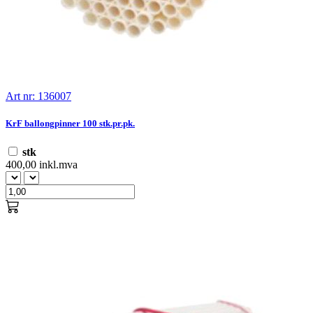
Art nr: 136007
KrF ballongpinner 100 stk.pr.pk.
stk
400,00 inkl.mva