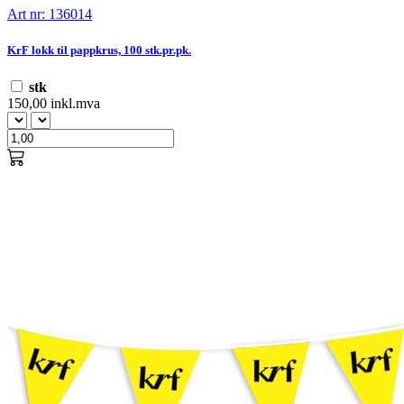
Art nr: 136014
KrF lokk til pappkrus, 100 stk.pr.pk.
stk
150,00 inkl.mva