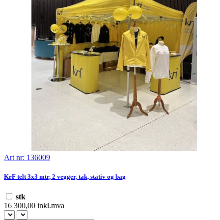
Art nr: 136009
KrF telt 3x3 mtr, 2 vegger, tak, stativ og bag
stk
16 300,00 inkl.mva