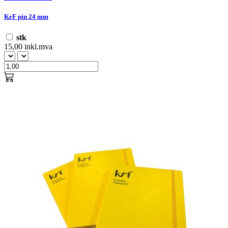
KrF pin 24 mm
stk
15,00 inkl.mva