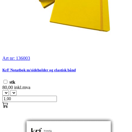
Art nr: 136003
KrF Notatbok m/sideholder og elastisk bånd
stk
80,00 inkl.mva