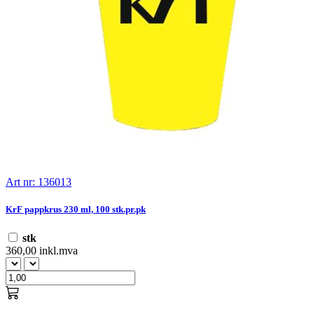
Art nr: 136013
KrF pappkrus 230 ml, 100 stk.pr.pk
stk
360,00 inkl.mva