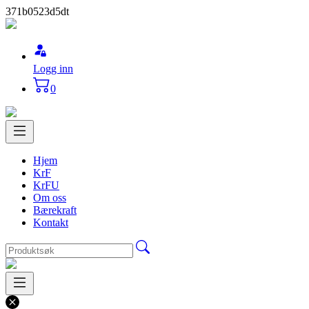
371b0523d5dt
Logg inn
0
Hjem
KrF
KrFU
Om oss
Bærekraft
Kontakt