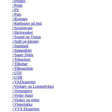
>
Penner
>
Pride
>
PS
>
Puls
>
Regntøy
>
Rørlegger på hjul
>
Sesongvare
>
Skrivesaker
>
Sound og Vision
>
Spill og leketøy
>
Standard
>
Strøartikler
>
Super Dekk
>
Teknologi
>
Tilbehør
>
Tilleggsliste
>
UDI
>
USB
>
VAEksperten
>
Verktøy og Lommelykter
>
Verneutstyr
>
Veske (bag)
>
Vesker og reiser
>
Vinterjakke
>
VVS Eksperten