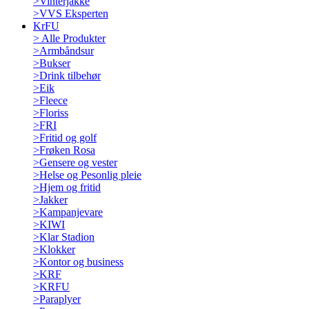
>
Vinterjakke
>
VVS Eksperten
KrFU
>
Alle Produkter
>
Armbåndsur
>
Bukser
>
Drink tilbehør
>
Eik
>
Fleece
>
Floriss
>
FRI
>
Fritid og golf
>
Frøken Rosa
>
Gensere og vester
>
Helse og Pesonlig pleie
>
Hjem og fritid
>
Jakker
>
Kampanjevare
>
KIWI
>
Klar Stadion
>
Klokker
>
Kontor og business
>
KRF
>
KRFU
>
Paraplyer