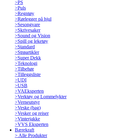
>
PS
>
Puls
>
Regntøy
>
Rørlegger på hjul
>
Sesongvare
>
Skrivesaker
>
Sound og Vision
>
Spill og leketøy
>
Standard
>
Strøartikler
>
Super Dekk
>
Teknologi
>
Tilbehør
>
Tilleggsliste
>
UDI
>
USB
>
VAEksperten
>
Verktøy og Lommelykter
>
Verneutstyr
>
Veske (bag)
>
Vesker og reiser
>
Vinterjakke
>
VVS Eksperten
Bærekraft
>
Alle Produkter