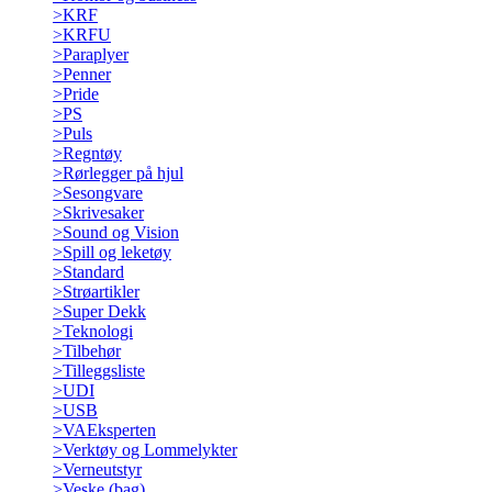
>
KRF
>
KRFU
>
Paraplyer
>
Penner
>
Pride
>
PS
>
Puls
>
Regntøy
>
Rørlegger på hjul
>
Sesongvare
>
Skrivesaker
>
Sound og Vision
>
Spill og leketøy
>
Standard
>
Strøartikler
>
Super Dekk
>
Teknologi
>
Tilbehør
>
Tilleggsliste
>
UDI
>
USB
>
VAEksperten
>
Verktøy og Lommelykter
>
Verneutstyr
>
Veske (bag)