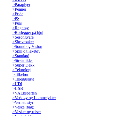
>
Paraplyer
>
Penner
>
Pride
>
PS
>
Puls
>
Regntøy
>
Rørlegger på hjul
>
Sesongvare
>
Skrivesaker
>
Sound og Vision
>
Spill og leketøy
>
Standard
>
Strøartikler
>
Super Dekk
>
Teknologi
>
Tilbehør
>
Tilleggsliste
>
UDI
>
USB
>
VAEksperten
>
Verktøy og Lommelykter
>
Verneutstyr
>
Veske (bag)
>
Vesker og reiser