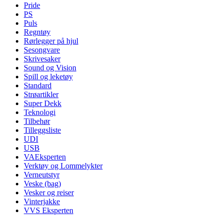
Pride
PS
Puls
Regntøy
Rørlegger på hjul
Sesongvare
Skrivesaker
Sound og Vision
Spill og leketøy
Standard
Strøartikler
Super Dekk
Teknologi
Tilbehør
Tilleggsliste
UDI
USB
VAEksperten
Verktøy og Lommelykter
Verneutstyr
Veske (bag)
Vesker og reiser
Vinterjakke
VVS Eksperten