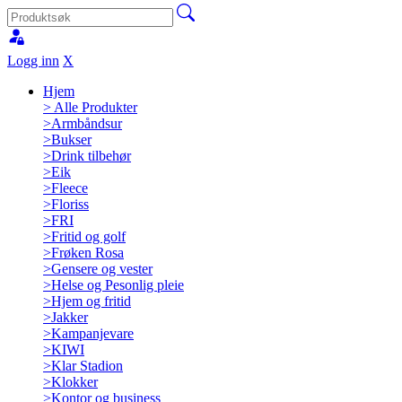
Logg inn
X
Hjem
>
Alle Produkter
>
Armbåndsur
>
Bukser
>
Drink tilbehør
>
Eik
>
Fleece
>
Floriss
>
FRI
>
Fritid og golf
>
Frøken Rosa
>
Gensere og vester
>
Helse og Pesonlig pleie
>
Hjem og fritid
>
Jakker
>
Kampanjevare
>
KIWI
>
Klar Stadion
>
Klokker
>
Kontor og business