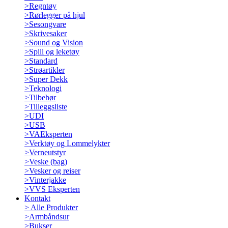
>
Regntøy
>
Rørlegger på hjul
>
Sesongvare
>
Skrivesaker
>
Sound og Vision
>
Spill og leketøy
>
Standard
>
Strøartikler
>
Super Dekk
>
Teknologi
>
Tilbehør
>
Tilleggsliste
>
UDI
>
USB
>
VAEksperten
>
Verktøy og Lommelykter
>
Verneutstyr
>
Veske (bag)
>
Vesker og reiser
>
Vinterjakke
>
VVS Eksperten
Kontakt
>
Alle Produkter
>
Armbåndsur
>
Bukser