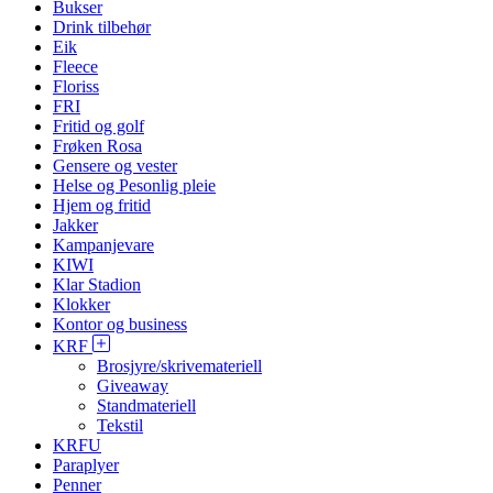
Bukser
Drink tilbehør
Eik
Fleece
Floriss
FRI
Fritid og golf
Frøken Rosa
Gensere og vester
Helse og Pesonlig pleie
Hjem og fritid
Jakker
Kampanjevare
KIWI
Klar Stadion
Klokker
Kontor og business
KRF
Brosjyre/skrivemateriell
Giveaway
Standmateriell
Tekstil
KRFU
Paraplyer
Penner