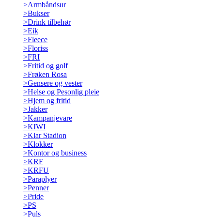
>
Armbåndsur
>
Bukser
>
Drink tilbehør
>
Eik
>
Fleece
>
Floriss
>
FRI
>
Fritid og golf
>
Frøken Rosa
>
Gensere og vester
>
Helse og Pesonlig pleie
>
Hjem og fritid
>
Jakker
>
Kampanjevare
>
KIWI
>
Klar Stadion
>
Klokker
>
Kontor og business
>
KRF
>
KRFU
>
Paraplyer
>
Penner
>
Pride
>
PS
>
Puls