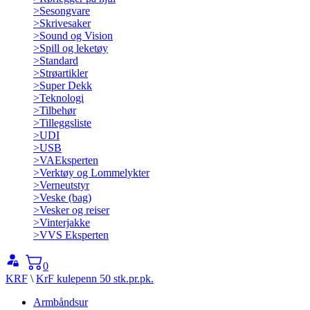
>
Sesongvare
>
Skrivesaker
>
Sound og Vision
>
Spill og leketøy
>
Standard
>
Strøartikler
>
Super Dekk
>
Teknologi
>
Tilbehør
>
Tilleggsliste
>
UDI
>
USB
>
VAEksperten
>
Verktøy og Lommelykter
>
Verneutstyr
>
Veske (bag)
>
Vesker og reiser
>
Vinterjakke
>
VVS Eksperten
0
KRF
\
KrF kulepenn 50 stk.pr.pk.
Armbåndsur