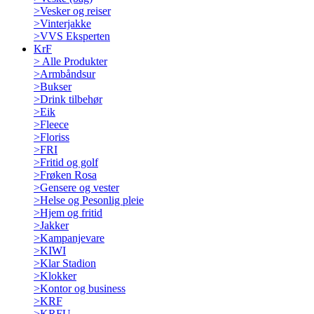
>
Vesker og reiser
>
Vinterjakke
>
VVS Eksperten
KrF
>
Alle Produkter
>
Armbåndsur
>
Bukser
>
Drink tilbehør
>
Eik
>
Fleece
>
Floriss
>
FRI
>
Fritid og golf
>
Frøken Rosa
>
Gensere og vester
>
Helse og Pesonlig pleie
>
Hjem og fritid
>
Jakker
>
Kampanjevare
>
KIWI
>
Klar Stadion
>
Klokker
>
Kontor og business
>
KRF
>
KRFU