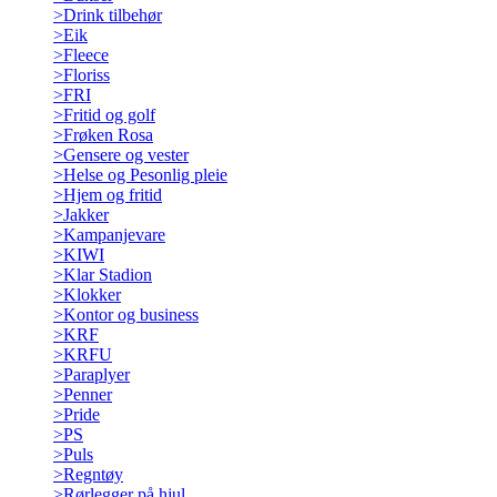
>
Drink tilbehør
>
Eik
>
Fleece
>
Floriss
>
FRI
>
Fritid og golf
>
Frøken Rosa
>
Gensere og vester
>
Helse og Pesonlig pleie
>
Hjem og fritid
>
Jakker
>
Kampanjevare
>
KIWI
>
Klar Stadion
>
Klokker
>
Kontor og business
>
KRF
>
KRFU
>
Paraplyer
>
Penner
>
Pride
>
PS
>
Puls
>
Regntøy
>
Rørlegger på hjul