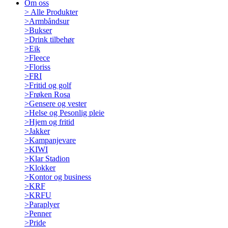
Om oss
>
Alle Produkter
>
Armbåndsur
>
Bukser
>
Drink tilbehør
>
Eik
>
Fleece
>
Floriss
>
FRI
>
Fritid og golf
>
Frøken Rosa
>
Gensere og vester
>
Helse og Pesonlig pleie
>
Hjem og fritid
>
Jakker
>
Kampanjevare
>
KIWI
>
Klar Stadion
>
Klokker
>
Kontor og business
>
KRF
>
KRFU
>
Paraplyer
>
Penner
>
Pride